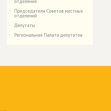
отделения
Председатели Советов местных
˙
отделений
Депутаты
˙
Региональная Палата депутатов
˙