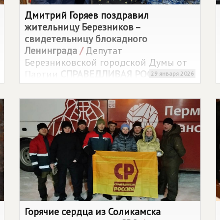
Дмитрий Горяев поздравил
жительницу Березников –
свидетельницу блокадного
Ленинграда
/
Депутат
Березниковской городской Думы от
Партии
СПРАВЕДЛИВАЯ РОССИЯ
29 января 2026
Дмитрий Горяев совместно с членом
Совета ветеранов навестил Валерию
Моденову – свидетельницу
трагических событий блокадного
Ленинграда.
Горячие сердца из Соликамска