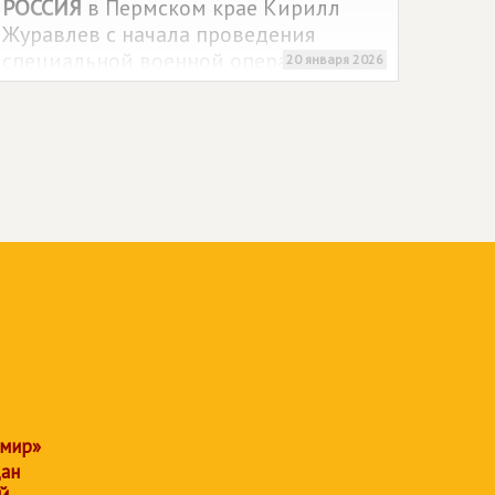
РОССИЯ
в Пермском крае Кирилл
Журавлев с начала проведения
специальной военной операции
20 января 2026
координирует мероприятия по
поддержке военнослужащих и
мобилизованных.
 мир»
дан