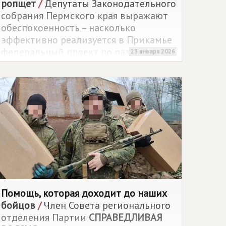
ропщет
/
Депутаты Законодательного
собрания Пермского края выражают
обеспокоенность – насколько
эффективно реализуется в Прикамье
федеральный проект по развитию
23 января 2026
беспилотных авиационных систем
(БАС)?
Помощь, которая доходит до наших
бойцов
/
Член Совета регионального
отделения Партии
СПРАВЕДЛИВАЯ