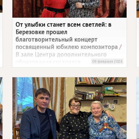
От улыбки станет всем светлей: в
Березовке прошел
благотворительный концерт
посвященный юбилею композитора
/
В зале Центра дополнительного
образования состоялся
09 февраля 2026
благотворительный концерт "От
улыбки станет всем светлей",
организованный Председателем
Совета местного отделения Партии
СПРАВЕДЛИВАЯ РОССИЯ
в Березовке
Сагирой Бормотовой.