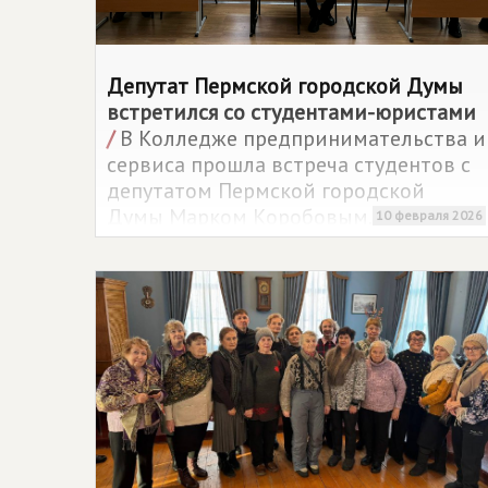
Депутат Пермской городской Думы
встретился со студентами-юристами
/
В Колледже предпринимательства и
сервиса прошла встреча студентов с
депутатом Пермской городской
Думы Марком Коробовым.
10 февраля 2026