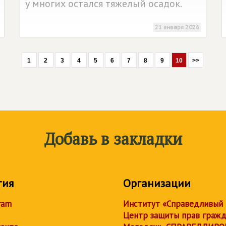
у многих остался тяжелый осадок.
21 января 2026
1
2
3
4
5
6
7
8
9
10
>>
Добавь в закладки
тия
Организации
ram
Институт «Справедливый
Центр защиты прав граж