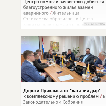
Центра помогли заявителю добиться
благоустроенного жилья взамен
аварийного
/
Жительница
Соликамска обратилась в Центр
защиты прав граждан с просьбой
27 января 2026
помочь в решении жилищного
вопроса.
Дороги Прикамья: от "латания дыр" –
к комплексному решению проблем
/
В
Законодательном Собрании