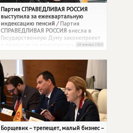
Партия
СПРАВЕДЛИВАЯ РОССИЯ
выступила за ежеквартальную
индексацию пенсий
/
Партия
СПРАВЕДЛИВАЯ РОССИЯ
внесла в
Государственную Думу законопроект
о переходе на ежеквартальную
28 января 2026
индексацию страховых и социальных
пенсий с учетом текущей инфляции.
Инициативу представил
Председатель Партии Сергей
Миронов.
Борщевик – трепещет, малый бизнес –