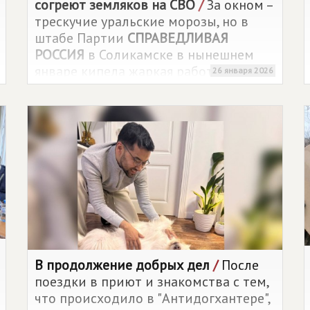
согреют земляков на СВО
/
За окном –
трескучие уральские морозы, но в
штабе Партии
СПРАВЕДЛИВАЯ
РОССИЯ
в Соликамске в нынешнем
январе кипела жаркая работа.
26 января 2026
Партийцы и общественники
сформировали и отправили бойцам
СВО новые партии гуманитарного
груза.
В продолжение добрых дел
/
После
поездки в приют и знакомства с тем,
что происходило в "Антидогхантере",