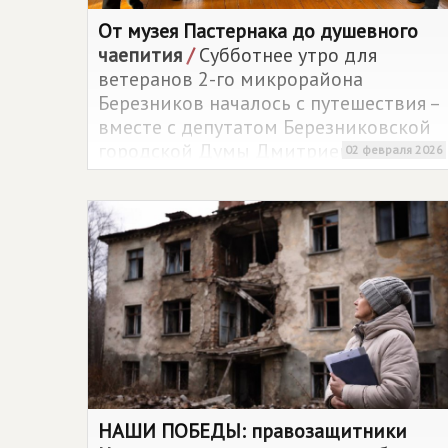
От музея Пастернака до душевного
чаепития
/
Субботнее утро для
ветеранов 2-го микрорайона
Березников началось с путешествия –
вместе с депутатом Березниковской
городской Думы Дмитрием Горяевым
02 февраля 2026
НАШИ ПОБЕДЫ: правозащитники